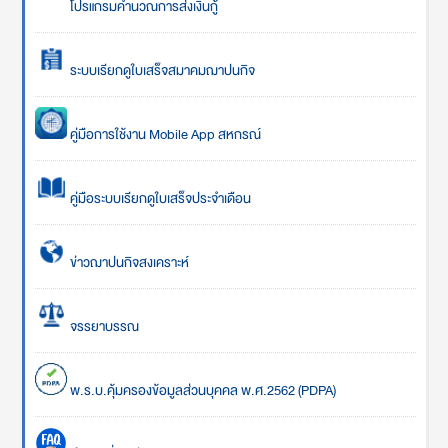
โปรแกรมคำนวณการส่งเงินกู้
ระบบเรียกดูใบเสร็จสมาคมฌาปนกิจ
คู่มือการใช้งาน Mobile App สหกรณ์
คู่มือระบบเรียกดูใบเสร็จประจำเดือน
ข่าวฌาปนกิจสงเคราะห์
จรรยาบรรณ
พ.ร.บ.คุ้มครองข้อมูลส่วนบุคคล พ.ศ.2562 (PDPA)