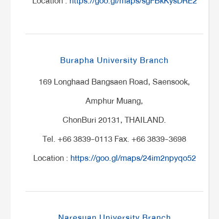
Location :
https://goo.gl/maps/sgFBkKysDRE2
Burapha University Branch
169 Longhaad Bangsaen Road, Saensook,
Amphur Muang,
ChonBuri 20131, THAILAND.
Tel. +66 3839-0113 Fax. +66 3839-3698
Location :
https://goo.gl/maps/24im2npyqo52
Naresuan University Branch