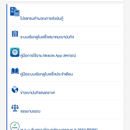
โปรแกรมคำนวณการส่งเงินกู้
ระบบเรียกดูใบเสร็จสมาคมฌาปนกิจ
คู่มือการใช้งาน Mobile App สหกรณ์
คู่มือระบบเรียกดูใบเสร็จประจำเดือน
ข่าวฌาปนกิจสงเคราะห์
จรรยาบรรณ
พ.ร.บ.คุ้มครองข้อมูลส่วนบุคคล พ.ศ.2562 (PDPA)