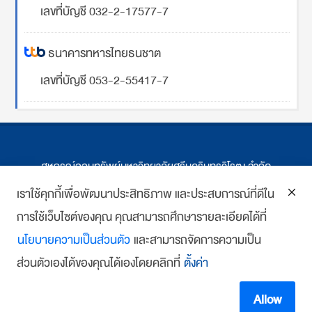
เลขที่บัญชี 032-2-17577-7
ธนาคารทหารไทยธนชาต
เลขที่บัญชี 053-2-55417-7
สหกรณ์ออมทรัพย์มหาวิทยาลัยศรีนครินทรวิโรฒ จำกัด
ที่ตั้ง 114 ซ.สุขุมวิท 23 ถ.สุขุมวิท กรุงเทพฯ
เราใช้คุกกี้เพื่อพัฒนาประสิทธิภาพ และประสบการณ์ที่ดีใน
การใช้เว็บไซต์ของคุณ คุณสามารถศึกษารายละเอียดได้ที่
โทร : 02-259-1474, 02-258-0227
นโยบายความเป็นส่วนตัว
และสามารถจัดการความเป็น
โทรสาร: 02-261-5703
ส่วนตัวเองได้ของคุณได้เองโดยคลิกที่
ตั้งค่า
E-mail :
we
*******
@
*******
co.th
Copyright 2018 www.swutcc.co.th Powered by
บ้านเว็บไซต์
Allow