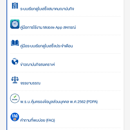
ระบบเรียกดูใบเสร็จสมาคมฌาปนกิจ
คู่มือการใช้งาน Mobile App สหกรณ์
คู่มือระบบเรียกดูใบเสร็จประจำเดือน
ข่าวฌาปนกิจสงเคราะห์
จรรยาบรรณ
พ.ร.บ.คุ้มครองข้อมูลส่วนบุคคล พ.ศ.2562 (PDPA)
คำถามที่พบบ่อย (FAQ)