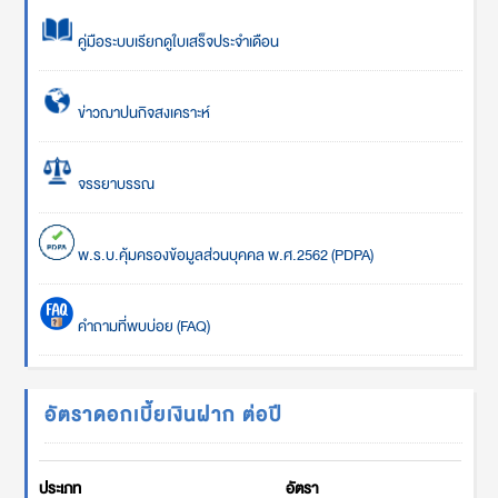
คู่มือระบบเรียกดูใบเสร็จประจำเดือน
ข่าวฌาปนกิจสงเคราะห์
จรรยาบรรณ
พ.ร.บ.คุ้มครองข้อมูลส่วนบุคคล พ.ศ.2562 (PDPA)
คำถามที่พบบ่อย (FAQ)
อัตราดอกเบี้ยเงินฝาก ต่อปี
ประเภท
อัตรา