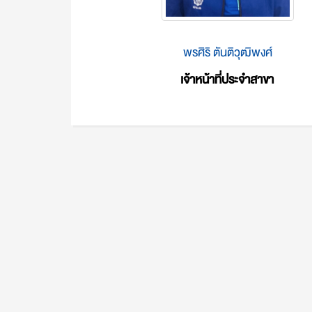
พรศิริ ตันติวุฒิพงศ์
เจ้าหน้าที่ประจำสาขา