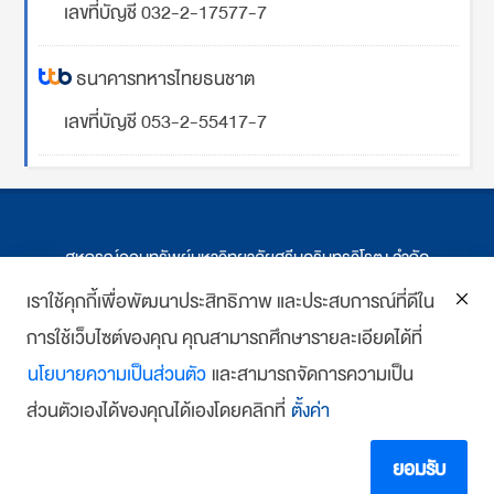
เลขที่บัญชี 032-2-17577-7
ธนาคารทหารไทยธนชาต
เลขที่บัญชี 053-2-55417-7
สหกรณ์ออมทรัพย์มหาวิทยาลัยศรีนครินทรวิโรฒ จำกัด
ที่ตั้ง 114 ซ.สุขุมวิท 23 ถ.สุขุมวิท กรุงเทพฯ
เราใช้คุกกี้เพื่อพัฒนาประสิทธิภาพ และประสบการณ์ที่ดีใน
การใช้เว็บไซต์ของคุณ คุณสามารถศึกษารายละเอียดได้ที่
โทร : 02-259-1474, 02-258-0227
นโยบายความเป็นส่วนตัว
และสามารถจัดการความเป็น
โทรสาร: 02-261-5703
ส่วนตัวเองได้ของคุณได้เองโดยคลิกที่
ตั้งค่า
E-mail :
we
*******
@
*******
co.th
Copyright 2018 www.swutcc.co.th Powered by
บ้านเว็บไซต์
ยอมรับ