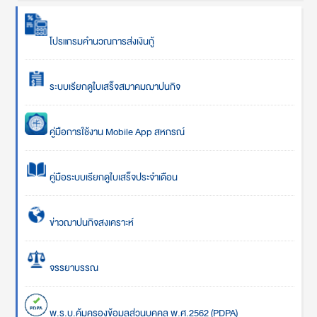
โปรแกรมคำนวณการส่งเงินกู้
ระบบเรียกดูใบเสร็จสมาคมฌาปนกิจ
คู่มือการใช้งาน Mobile App สหกรณ์
คู่มือระบบเรียกดูใบเสร็จประจำเดือน
ข่าวฌาปนกิจสงเคราะห์
จรรยาบรรณ
พ.ร.บ.คุ้มครองข้อมูลส่วนบุคคล พ.ศ.2562 (PDPA)