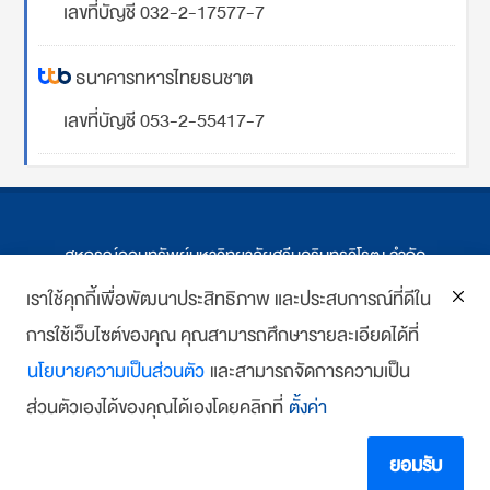
เลขที่บัญชี 032-2-17577-7
ธนาคารทหารไทยธนชาต
เลขที่บัญชี 053-2-55417-7
สหกรณ์ออมทรัพย์มหาวิทยาลัยศรีนครินทรวิโรฒ จำกัด
ที่ตั้ง 114 ซ.สุขุมวิท 23 ถ.สุขุมวิท กรุงเทพฯ
เราใช้คุกกี้เพื่อพัฒนาประสิทธิภาพ และประสบการณ์ที่ดีใน
การใช้เว็บไซต์ของคุณ คุณสามารถศึกษารายละเอียดได้ที่
โทร : 02-259-1474, 02-258-0227
นโยบายความเป็นส่วนตัว
และสามารถจัดการความเป็น
โทรสาร: 02-261-5703
ส่วนตัวเองได้ของคุณได้เองโดยคลิกที่
ตั้งค่า
E-mail :
we
*******
@
*******
co.th
Copyright 2018 www.swutcc.co.th Powered by
บ้านเว็บไซต์
ยอมรับ