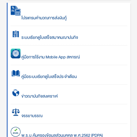
โปรแกรมคำนวณการส่งเงินกู้
ระบบเรียกดูใบเสร็จสมาคมฌาปนกิจ
คู่มือการใช้งาน Mobile App สหกรณ์
คู่มือระบบเรียกดูใบเสร็จประจำเดือน
ข่าวฌาปนกิจสงเคราะห์
จรรยาบรรณ
พ.ร.บ.คุ้มครองข้อมูลส่วนบุคคล พ.ศ.2562 (PDPA)