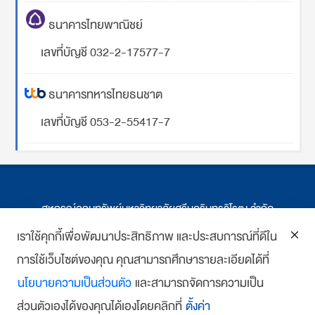
ธนาคารไทยพาณิชย์
เลขที่บัญชี 032-2-17577-7
ธนาคารทหารไทยธนชาต
เลขที่บัญชี 053-2-55417-7
สหกรณ์ออมทรัพย์มหาวิทยาลัยศรีนครินทรวิโรฒ จำกัด
ที่ตั้ง 114 ซ.สุขุมวิท 23 ถ.สุขุมวิท กรุงเทพฯ
เราใช้คุกกี้เพื่อพัฒนาประสิทธิภาพ และประสบการณ์ที่ดีใน
การใช้เว็บไซต์ของคุณ คุณสามารถศึกษารายละเอียดได้ที่
โทร : 02-259-1474, 02-258-0227
นโยบายความเป็นส่วนตัว
และสามารถจัดการความเป็น
โทรสาร: 02-261-5703
ส่วนตัวเองได้ของคุณได้เองโดยคลิกที่
ตั้งค่า
E-mail :
we
*******
@
*******
co.th