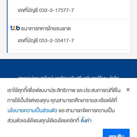
เลขที่บัญชี 032-2-17577-7
ธนาคารทหารไทยธนชาต
เลขที่บัญชี 053-2-55417-7
สหกรณ์ออมทรัพย์มหาวิทยาลัยศรีนครินทรวิโรฒ จำกัด
ที่ตั้ง 114 ซ.สุขุมวิท 23 ถ.สุขุมวิท กรุงเทพฯ
เราใช้คุกกี้เพื่อพัฒนาประสิทธิภาพ และประสบการณ์ที่ดีใน
โทร : 02-259-1474, 02-258-0227
การใช้เว็บไซต์ของคุณ คุณสามารถศึกษารายละเอียดได้ที่
นโยบายความเป็นส่วนตัว
และสามารถจัดการความเป็น
โทรสาร: 02-261-5703
ส่วนตัวเองได้ของคุณได้เองโดยคลิกที่
ตั้งค่า
E-mail :
we
*******
@
*******
co.th
Copyright 2018 www.swutcc.co.th Powered by
บ้านเว็บไซต์
ยอมรับ