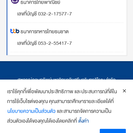
ธนาคารไทยพาณิชย์
เลขที่บัญชี 032-2-17577-7
ธนาคารทหารไทยธนชาต
เลขที่บัญชี 053-2-55417-7
สหกรณ์ออมทรัพย์มหาวิทยาลัยศรีนครินทรวิโรฒ จำกัด
ที่ตั้ง 114 ซ.สุขุมวิท 23 ถ.สุขุมวิท กรุงเทพฯ
เราใช้คุกกี้เพื่อพัฒนาประสิทธิภาพ และประสบการณ์ที่ดีใน
โทร : 02-259-1474, 02-258-0227
การใช้เว็บไซต์ของคุณ คุณสามารถศึกษารายละเอียดได้ที่
นโยบายความเป็นส่วนตัว
และสามารถจัดการความเป็น
โทรสาร: 02-261-5703
ส่วนตัวเองได้ของคุณได้เองโดยคลิกที่
ตั้งค่า
E-mail :
we
*******
@
*******
co.th