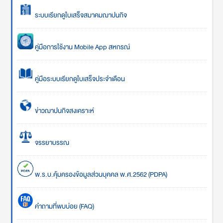
ระบบเรียกดูใบเสร็จสมาคมฌาปนกิจ
คู่มือการใช้งาน Mobile App สหกรณ์
คู่มือระบบเรียกดูใบเสร็จประจำเดือน
ข่าวฌาปนกิจสงเคราะห์
จรรยาบรรณ
พ.ร.บ.คุ้มครองข้อมูลส่วนบุคคล พ.ศ.2562 (PDPA)
คำถามที่พบบ่อย (FAQ)