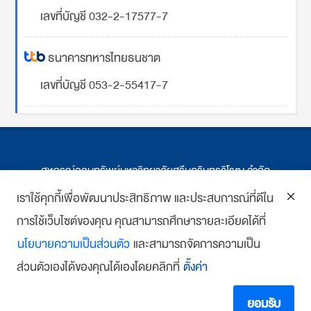
เลขที่บัญชี 032-2-17577-7
ธนาคารทหารไทยธนชาต
เลขที่บัญชี 053-2-55417-7
สหกรณ์ออมทรัพย์มหาวิทยาลัยศรีนครินทรวิโรฒ จำกัด
ที่ตั้ง 114 ซ.สุขุมวิท 23 ถ.สุขุมวิท กรุงเทพฯ
เราใช้คุกกี้เพื่อพัฒนาประสิทธิภาพ และประสบการณ์ที่ดีใน
การใช้เว็บไซต์ของคุณ คุณสามารถศึกษารายละเอียดได้ที่
โทร : 02-259-1474, 02-258-0227
นโยบายความเป็นส่วนตัว
และสามารถจัดการความเป็น
โทรสาร: 02-261-5703
ส่วนตัวเองได้ของคุณได้เองโดยคลิกที่
ตั้งค่า
E-mail :
we
*******
@
*******
co.th
Copyright 2018 www.swutcc.co.th Powered by
บ้านเว็บไซต์
ยอมรับ