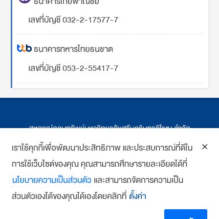
ธนาคารไทยพาณิชย์
เลขที่บัญชี 032-2-17577-7
ธนาคารทหารไทยธนชาต
เลขที่บัญชี 053-2-55417-7
สหกรณ์ออมทรัพย์มหาวิทยาลัยศรีนครินทรวิโรฒ จำกัด
ที่ตั้ง 114 ซ.สุขุมวิท 23 ถ.สุขุมวิท กรุงเทพฯ
เราใช้คุกกี้เพื่อพัฒนาประสิทธิภาพ และประสบการณ์ที่ดีใน
การใช้เว็บไซต์ของคุณ คุณสามารถศึกษารายละเอียดได้ที่
โทร : 02-259-1474, 02-258-0227
นโยบายความเป็นส่วนตัว
และสามารถจัดการความเป็น
โทรสาร: 02-261-5703
ส่วนตัวเองได้ของคุณได้เองโดยคลิกที่
ตั้งค่า
E-mail :
we
*******
@
*******
co.th