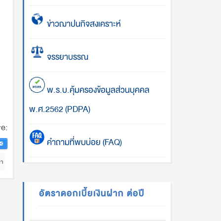
ข่าวฌาปนกิจสงเคราะห์
จรรยาบรรณ
พ.ร.บ.คุ้มครองข้อมูลส่วนบุคคล
พ.ศ.2562 (PDPA)
e:
คำถามที่พบบ่อย (FAQ)
นา
อัตราดอกเบี้ยเงินฝาก ต่อปี