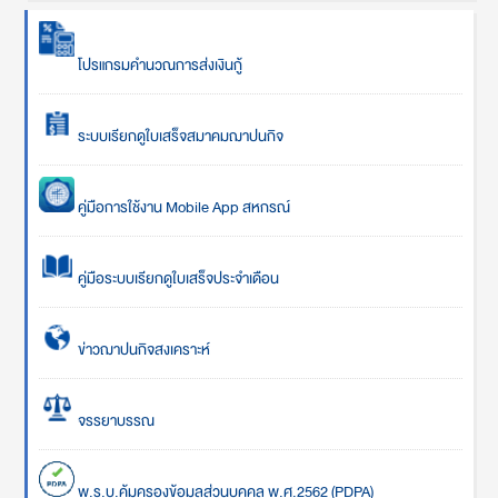
โปรแกรมคำนวณการส่งเงินกู้
ระบบเรียกดูใบเสร็จสมาคมฌาปนกิจ
คู่มือการใช้งาน Mobile App สหกรณ์
คู่มือระบบเรียกดูใบเสร็จประจำเดือน
ข่าวฌาปนกิจสงเคราะห์
จรรยาบรรณ
พ.ร.บ.คุ้มครองข้อมูลส่วนบุคคล พ.ศ.2562 (PDPA)