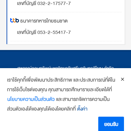
เลขที่บัญชี 032-2-17577-7
ธนาคารทหารไทยธนชาต
เลขที่บัญชี 053-2-55417-7
สหกรณ์ออมทรัพย์มหาวิทยาลัยศรีนครินทรวิโรฒ จำกัด
ที่ตั้ง 114 ซ.สุขุมวิท 23 ถ.สุขุมวิท กรุงเทพฯ
เราใช้คุกกี้เพื่อพัฒนาประสิทธิภาพ และประสบการณ์ที่ดีใน
การใช้เว็บไซต์ของคุณ คุณสามารถศึกษารายละเอียดได้ที่
โทร : 02-259-1474, 02-258-0227
นโยบายความเป็นส่วนตัว
และสามารถจัดการความเป็น
โทรสาร: 02-261-5703
ส่วนตัวเองได้ของคุณได้เองโดยคลิกที่
ตั้งค่า
E-mail :
we
*******
@
*******
co.th
Copyright 2018 www.swutcc.co.th Powered by
บ้านเว็บไซต์
ยอมรับ