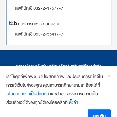
เลขที่บัญชี 032-2-17577-7
ธนาคารทหารไทยธนชาต
เลขที่บัญชี 053-2-55417-7
สหกรณ์ออมทรัพย์มหาวิทยาลัยศรีนครินทรวิโรฒ จำกัด
ที่ตั้ง 114 ซ.สุขุมวิท 23 ถ.สุขุมวิท กรุงเทพฯ
เราใช้คุกกี้เพื่อพัฒนาประสิทธิภาพ และประสบการณ์ที่ดีใน
การใช้เว็บไซต์ของคุณ คุณสามารถศึกษารายละเอียดได้ที่
โทร : 02-259-1474, 02-258-0227
นโยบายความเป็นส่วนตัว
และสามารถจัดการความเป็น
โทรสาร: 02-261-5703
ส่วนตัวเองได้ของคุณได้เองโดยคลิกที่
ตั้งค่า
E-mail :
we
*******
@
*******
co.th
Copyright 2018 www.swutcc.co.th Powered by
บ้านเว็บไซต์
ยอมรับ