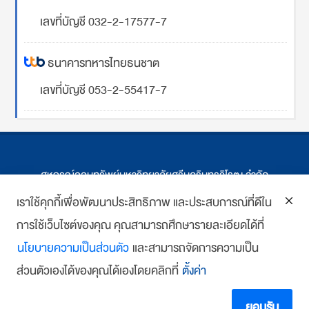
เลขที่บัญชี 032-2-17577-7
ธนาคารทหารไทยธนชาต
เลขที่บัญชี 053-2-55417-7
สหกรณ์ออมทรัพย์มหาวิทยาลัยศรีนครินทรวิโรฒ จำกัด
ที่ตั้ง 114 ซ.สุขุมวิท 23 ถ.สุขุมวิท กรุงเทพฯ
เราใช้คุกกี้เพื่อพัฒนาประสิทธิภาพ และประสบการณ์ที่ดีใน
การใช้เว็บไซต์ของคุณ คุณสามารถศึกษารายละเอียดได้ที่
โทร : 02-259-1474, 02-258-0227
นโยบายความเป็นส่วนตัว
และสามารถจัดการความเป็น
โทรสาร: 02-261-5703
ส่วนตัวเองได้ของคุณได้เองโดยคลิกที่
ตั้งค่า
E-mail :
we
*******
@
*******
co.th
Copyright 2018 www.swutcc.co.th Powered by
บ้านเว็บไซต์
ยอมรับ