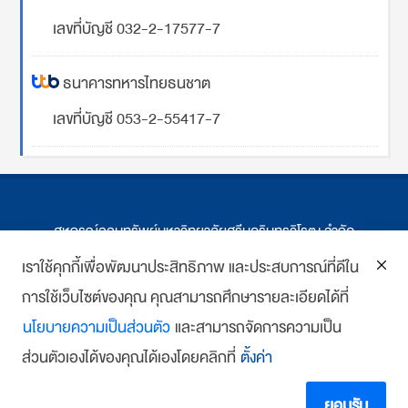
เลขที่บัญชี 032-2-17577-7
ธนาคารทหารไทยธนชาต
เลขที่บัญชี 053-2-55417-7
สหกรณ์ออมทรัพย์มหาวิทยาลัยศรีนครินทรวิโรฒ จำกัด
ที่ตั้ง 114 ซ.สุขุมวิท 23 ถ.สุขุมวิท กรุงเทพฯ
เราใช้คุกกี้เพื่อพัฒนาประสิทธิภาพ และประสบการณ์ที่ดีใน
การใช้เว็บไซต์ของคุณ คุณสามารถศึกษารายละเอียดได้ที่
โทร : 02-259-1474, 02-258-0227
นโยบายความเป็นส่วนตัว
และสามารถจัดการความเป็น
โทรสาร: 02-261-5703
ส่วนตัวเองได้ของคุณได้เองโดยคลิกที่
ตั้งค่า
E-mail :
we
*******
@
*******
co.th
Copyright 2018 www.swutcc.co.th Powered by
บ้านเว็บไซต์
ยอมรับ