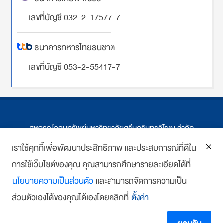
เลขที่บัญชี 032-2-17577-7
ธนาคารทหารไทยธนชาต
เลขที่บัญชี 053-2-55417-7
สหกรณ์ออมทรัพย์มหาวิทยาลัยศรีนครินทรวิโรฒ จำกัด
ที่ตั้ง 114 ซ.สุขุมวิท 23 ถ.สุขุมวิท กรุงเทพฯ
เราใช้คุกกี้เพื่อพัฒนาประสิทธิภาพ และประสบการณ์ที่ดีใน
การใช้เว็บไซต์ของคุณ คุณสามารถศึกษารายละเอียดได้ที่
โทร : 02-259-1474, 02-258-0227
นโยบายความเป็นส่วนตัว
และสามารถจัดการความเป็น
โทรสาร: 02-261-5703
ส่วนตัวเองได้ของคุณได้เองโดยคลิกที่
ตั้งค่า
E-mail :
we
*******
@
*******
co.th
Copyright 2018 www.swutcc.co.th Powered by
บ้านเว็บไซต์