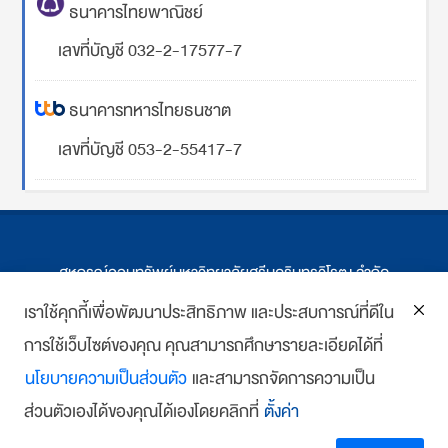
ธนาคารไทยพาณิชย์
เลขที่บัญชี 032-2-17577-7
ธนาคารทหารไทยธนชาต
เลขที่บัญชี 053-2-55417-7
สหกรณ์ออมทรัพย์มหาวิทยาลัยศรีนครินทรวิโรฒ จำกัด
ที่ตั้ง 114 ซ.สุขุมวิท 23 ถ.สุขุมวิท กรุงเทพฯ
เราใช้คุกกี้เพื่อพัฒนาประสิทธิภาพ และประสบการณ์ที่ดีใน
การใช้เว็บไซต์ของคุณ คุณสามารถศึกษารายละเอียดได้ที่
โทร : 02-259-1474, 02-258-0227
นโยบายความเป็นส่วนตัว
และสามารถจัดการความเป็น
โทรสาร: 02-261-5703
ส่วนตัวเองได้ของคุณได้เองโดยคลิกที่
ตั้งค่า
E-mail :
we
*******
@
*******
co.th