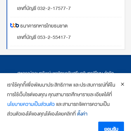
เลขที่บัญชี 032-2-17577-7
ธนาคารทหารไทยธนชาต
เลขที่บัญชี 053-2-55417-7
สหกรณ์ออมทรัพย์มหาวิทยาลัยศรีนครินทรวิโรฒ จำกัด
ที่ตั้ง 114 ซ.สุขุมวิท 23 ถ.สุขุมวิท กรุงเทพฯ
เราใช้คุกกี้เพื่อพัฒนาประสิทธิภาพ และประสบการณ์ที่ดีใน
การใช้เว็บไซต์ของคุณ คุณสามารถศึกษารายละเอียดได้ที่
โทร : 02-259-1474, 02-258-0227
นโยบายความเป็นส่วนตัว
และสามารถจัดการความเป็น
โทรสาร: 02-261-5703
ส่วนตัวเองได้ของคุณได้เองโดยคลิกที่
ตั้งค่า
E-mail :
we
*******
@
*******
co.th
Copyright 2018 www.swutcc.co.th Powered by
บ้านเว็บไซต์
ยอมรับ